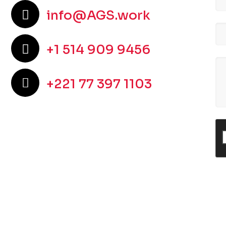
info@AGS.work
+1 514 909 9456
+221 77 397 1103
C
c
de
êt