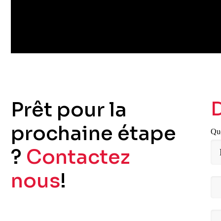
Prêt pour la
prochaine étape
Que
?
Contactez
nous
!